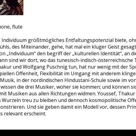
ne, flute
em Individuum größtmögliches Entfaltungspotenzial biete, oh
s, des Miteinander, gehe, hat mal ein kluger Geist gesagt
on „Individuum“ den begriff der „kulturellen Identität“, an d
ann sind wir dort, wo das tunesisch-indisch-österreichische 
hakur und Wolfgang Puschnig tun, hat nur wenig mit der Spr
zipiellen Offenheit, Flexibilität im Umgang mit anderem kling
 Musik, in der nordindischen Hindustani-Schule sowie im vo
, wissen die drei Musiker, woher sie kommen; und können s
mit Musiken aus allen Richtungen widmen. Youssef, Thakur 
 Wurzeln treu zu bleiben und dennoch kosmopolitische Off
nstrieren. Und sie geben damit ein Modell vor, dessen Pri
s relevant erscheint.