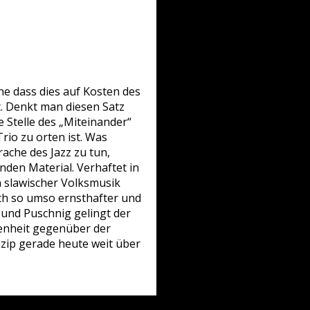
ne dass dies auf Kosten des
. Denkt man diesen Satz
ie Stelle des „Miteinander“
Trio zu orten ist. Was
ache des Jazz zu tun,
enden Material. Verhaftet in
n slawischer Volksmusik
ich so umso ernsthafter und
und Puschnig gelingt der
enheit gegenüber der
nzip gerade heute weit über