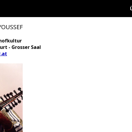
YOUSSEF
hofkultur
rt - Grosser Saal
.at