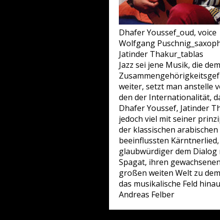
Dhafer Youssef_oud, voice
Wolfgang Puschnig_saxopho
Jatinder Thakur_tablas
Jazz sei jene Musik, die d
Zusammengehörigkeitsgefühl
weiter, setzt man anstelle v
den der Internationalität, d
Dhafer Youssef, Jatinder T
jedoch viel mit seiner prin
der klassischen arabischen
beeinflussten Kärntnerlied
glaubwürdiger dem Dialog 
Spagat, ihren gewachsenen
großen weiten Welt zu demo
das musikalische Feld hinau
Andreas Felber