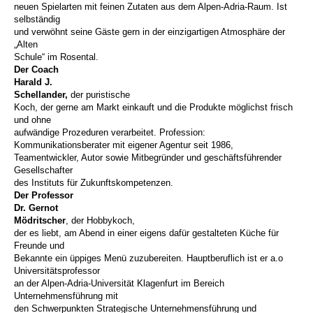
neuen Spielarten mit feinen Zutaten aus dem Alpen-Adria-Raum. Ist
selbständig
und verwöhnt seine Gäste gern in der einzigartigen Atmosphäre der
„Alten
Schule“ im Rosental.
Der Coach
Harald J.
Schellander,
der puristische
Koch, der gerne am Markt einkauft und die Produkte möglichst frisch
und ohne
aufwändige Prozeduren verarbeitet. Profession:
Kommunikationsberater mit eigener Agentur seit 1986,
Teamentwickler, Autor sowie Mitbegründer und geschäftsführender
Gesellschafter
des Instituts für Zukunftskompetenzen.
Der Professor
Dr. Gernot
Mödritscher
, der Hobbykoch,
der es liebt, am Abend in einer eigens dafür gestalteten Küche für
Freunde und
Bekannte ein üppiges Menü zuzubereiten. Hauptberuflich ist er a.o
Universitätsprofessor
an der Alpen-Adria-Universität Klagenfurt im Bereich
Unternehmensführung mit
den Schwerpunkten Strategische Unternehmensführung und