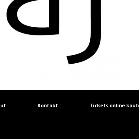
tut
Kontakt
Tickets online kau