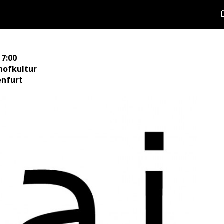
17:00
hofkultur
enfurt