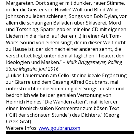
Margareten. Dort sang er mit dunkler, rauer Stimme,
in der die Geister von Howlin’ Wolf und Blind Willie
Johnson zu leben schienen, Songs von Bob Dylan, vor
allem die schaurigen Balladen über Sklaverei, Mord
und Totschlag. Später gab er mir eine CD mit eigenen
Liedern in die Hand, auf der er (…) in einer Art Tom-
Waits-Sound von einem singt, der in dieser Welt nicht
zu Hause ist, der sich nach einer anderen sehnt, die
verschüttet liegt unter dem alltäglichen Theater, den
Ideologien und Masken.“ –
Maik Brüggemeyer, Rolling
Stone Magazin, Juni 2016
„Lukas Lauermann am Cello ist eine ideale Ergänzung
zur Gitarre und dem Gesang Alfred Goubrans, mal
unterstreicht er die Stimmung der Songs, düster und
bedrohlich wie bei der genialen Vertonung von
Heinrich Heines “Die Wanderratten”, mal liefert er
einen ironisch-süßen Kommentar zum bösen Text
(“Gift der schönsten Stunde”) des Dichters.“ (Georg
Cizek-Graf)
Weitere Infos:
www.goubran.com