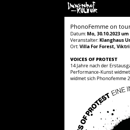
PhonoFemme on tour 2
Datum:
Mo, 30.10.2023 um 
Veranstalter:
Klanghaus Un
Ort:
Villa For Forest, Vikt
VOICES OF PROTEST
14 Jahre nach der Erstausg
Performance-Kunst widmet, 
widmet sich Phonofemme 202