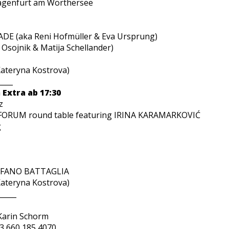
lagenfurt am Wörthersee
E (aka Reni Hofmüller & Eva Ursprung)
Osojnik & Matija Schellander)
teryna Kostrova)
____
Extra ab 17:30
z
RUM round table featuring IRINA KARAMARKOVIĆ
g
EFANO BATTAGLIA
teryna Kostrova)
_____
Karin Schorm
3 660 185 4070