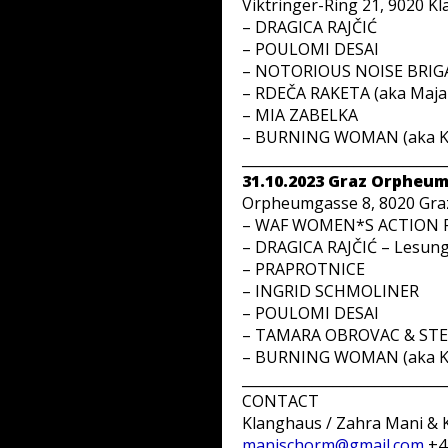
Viktringer-Ring 21, 9020 K
– DRAGICA RAJČIĆ
– POULOMI DESAI
– NOTORIOUS NOISE BRIGAD
– RDEČA RAKETA (aka Maja 
– MIA ZABELKA
– BURNING WOMAN (aka Ka
_____________________________
31.10.2023 Graz Orpheum 
Orpheumgasse 8, 8020 Gra
– WAF WOMEN*S ACTION FO
– DRAGICA RAJČIĆ – Lesun
– PRAPROTNICE
– INGRID SCHMOLINER
– POULOMI DESAI
– TAMARA OBROVAC & ST
– BURNING WOMAN (aka Ka
_____________________________
CONTACT
Klanghaus / Zahra Mani & 
manischorm@gmail.com
+4