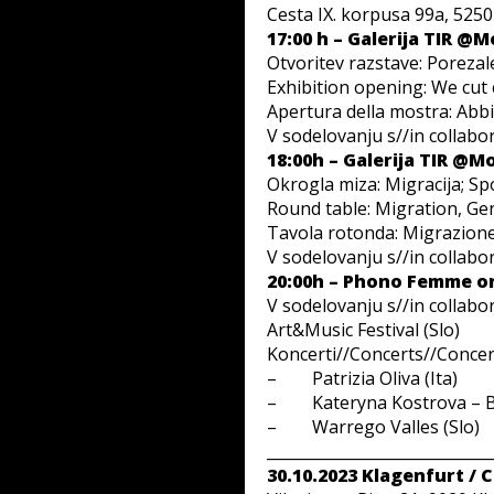
Cesta IX. korpusa 99a, 525
17:00 h – Galerija TIR @
Otvoritev razstave: Poreza
Exhibition opening: We cut 
Apertura della mostra: Abbi
V sodelovanju s//in collabo
18:00h – Galerija TIR @
Okrogla miza: Migracija; Spo
Round table: Migration, Ge
Tavola rotonda: Migrazione
V sodelovanju s//in collabor
20:00h – Phono Femme o
V sodelovanju s//in collabo
Art&Music Festival (Slo)
Koncerti//Concerts//Concert
– Patrizia Oliva (Ita)
– Kateryna Kostrova – B
– Warrego Valles (Slo)
_____________________________
30.10.2023 Klagenfurt / C