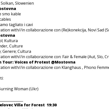
0 Solkan, Slowenien
Mostovna
le smo kable
cables
amo tagliato i cavi
ration with//in collaborazione con (Re)konekcija, Novi Sad (S
Mostovna
l; Kultura
nder, Culture
; Genere; Cultura
ation with//in collaborazione con: Fair & Female (Aut, Slo, Cro
n Tour: Voices of Protest @Mostovna
ration with//in collaborazione con Klanghaus , Phono Femme 
i:
urning Woman (Ukr)
______________
elovec Villa for Forest 19:30