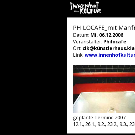
PHILOCAFE_mit Manf
Datum:
Mi, 06.12.2006
Veranstalter:
Philocafe
Ort:
cik@künstlerhaus.kl
Link:
www.innenhofkultur
geplante Termine 2007:
12.1., 26.1., 9.2., 23.2., 9.3., 23