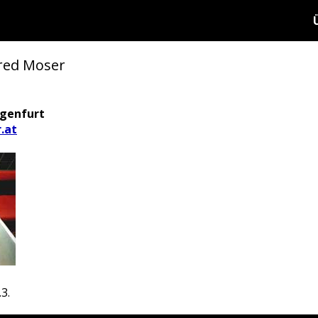
red Moser
agenfurt
.at
.3.