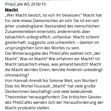
PhiloCafé WS 2018/19
Macht
„Wer Macht besitzt, ist von ihr besessen.“ Macht hat
für viele etwas Dämonisches an sich. Sie ist ein seit
jeher unabdingbarer Bestandteil des menschlichen
Zusammenleben einerseits; andererseits aber
tatsächlich un
begreif
lich, un
fass
bar. Macht scheint
geisterhaft, suggestiv und unheimlich –
daimōn
im
ursprünglichen Sinn des Wortes zu sein.
Die Winterausgabe des PhiloCafés widmet sich „der
Macht“. Was ist Macht? Wie erfahren wir Macht? Ist
Macht tatsächlich etwas, was jemand besitzt? Macht
die Macht der/des Einen, den/die Anderen unbedingt
ohnmächtig?
Von Hannah Arendt bis Simone Weil, von Norbert
Elias bis Michel Foucault: „Macht“ hat viele große
Denkerinnen beschäftigt und viele bedeutende
Theoretiker herausgefordert. Die kritischen Geister
des PhiloCafés werden sich der Herausforderung der
Macht produktiv stellen.