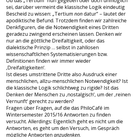
Ob das „Tertium“ nun gegeben oder doch unmöglich
sei, darüber vermeint die klassische Logik eindeutig
Bescheid zu wissen: „Tertium
non
datur“ – lautet der
apodiktische Befund. Trotzdem finden wir zahlreiche
Denkfiguren, die die Notwendigkeit eines Dritten
geradezu zwingend erscheinen lassen. Denken wir
nur an die göttliche Dreifaltigkeit, oder das
dialektische Prinzip … selbst in zahllosen
wissenschaftlichen Systematisierungen bzw.
Definitionen finden wir immer wieder
‚Dreifaltigkeiten‘.
Ist dieses umstrittene Dritte also Ausdruck einer
menschlichen, allzu-menschlichen Notwendigkeit? Ist
die klassische Logik schlichtweg zu rigide? Ist das
Denken der Menschen zu ‚nostalgisch‘, um der ‚reinen
Vernunft‘ gerecht zu werden?
Fragen über Fragen, auf die das PhiloCafé im
Wintersemester 2015/16 Antworten zu finden
versucht. Allerdings: Eigentlich geht es nicht um die
Antworten, es geht um den Versuch, im Gespräch
mögliche Antworten
anzudenken
.