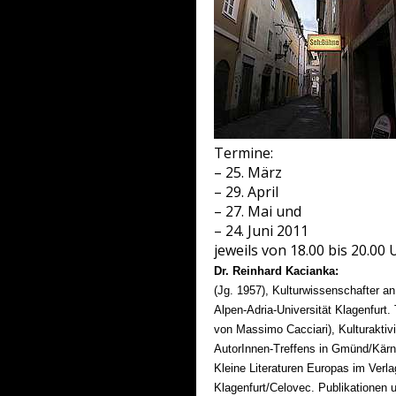
Termine:
– 25. März
– 29. April
– 27. Mai und
– 24. Juni 2011
jeweils von 18.00 bis 20.00 
Dr. Reinhard Kacianka:
(Jg. 1957), Kulturwissenschafter an
Alpen-Adria-Universität Klagenfurt.
von Massimo Cacciari), Kulturaktivis
AutorInnen-Treffens in Gmünd/Kärn
Kleine Literaturen Europas im Ver
Klagenfurt/Celovec. Publikationen u