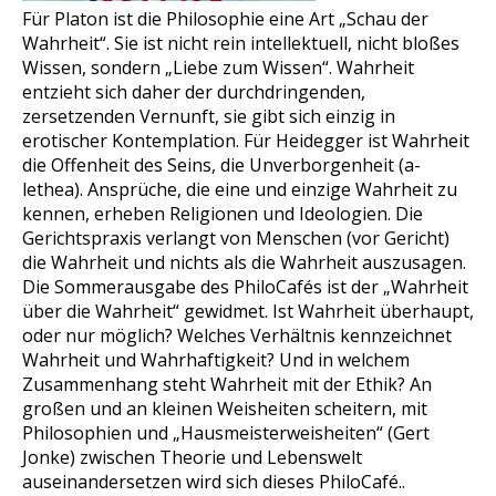
Für Platon ist die Philosophie eine Art „Schau der
Wahrheit“. Sie ist nicht rein intellektuell, nicht bloßes
Wissen, sondern „Liebe zum Wissen“. Wahrheit
entzieht sich daher der durchdringenden,
zersetzenden Vernunft, sie gibt sich einzig in
erotischer Kontemplation. Für Heidegger ist Wahrheit
die Offenheit des Seins, die Unverborgenheit (
a-
lethea
). Ansprüche,
die eine und einzige Wahrheit
zu
kennen, erheben Religionen und Ideologien. Die
Gerichtspraxis verlangt von Menschen (vor Gericht)
die Wahrheit und nichts als die Wahrheit auszusagen.
Die Sommerausgabe des PhiloCafés ist der „Wahrheit
über die Wahrheit“ gewidmet. Ist Wahrheit
überhaupt
,
oder
nur
möglich? Welches Verhältnis kennzeichnet
Wahrheit und Wahrhaftigkeit? Und in welchem
Zusammenhang steht Wahrheit mit der Ethik? An
großen und an kleinen Weisheiten scheitern, mit
Philosophien und „Hausmeisterweisheiten“ (Gert
Jonke) zwischen Theorie und Lebenswelt
auseinandersetzen wird sich dieses PhiloCafé..