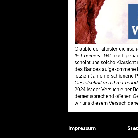
Glaubte der altö
sterreichisch
Its Enemies
1945 noch gena
scheint uns solche Klarsich
des Bandes aufgekommene kri
letzten Jahren erschienene Pu
Gesellschaft und ihre Freun
2024 ist der Versuch einer B
dementsprechend offenen Gese
wir uns diesem Versuch dahe
Impressum
Sta