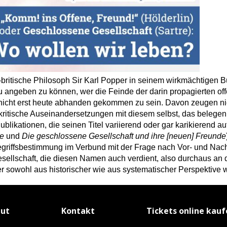
-britische Philosoph Sir Karl Popper in seinem wirkmä
chtigen 
u angeben zu kö
nnen, wer die Feinde der darin propagierten of
t nicht erst heute abhanden gekommen zu sein. Davon zeugen ni
tische Auseinandersetzungen mit diesem selbst, das belegen 
blikationen, die seinen Titel variierend oder gar karikierend auf
de
und
Die geschlossene Gesellschaft und ihre [neuen] Freunde
egriffsbestimmung im Verbund mit der Frage nach Vor- und Nach
llschaft, die diesen Namen auch verdient, also durchaus an de
r sowohl aus historischer wie aus systematischer Perspektive 
tut
Kontakt
Tickets online kau