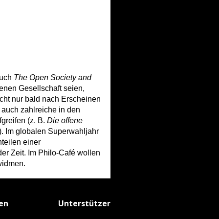
Buch
The Open Society and
fenen Gesellschaft seien,
cht nur bald nach Erscheinen
auch zahlreiche in den
greifen (z. B.
Die offene
). Im globalen Superwahljahr
teilen einer
r Zeit. Im Philo-Café wollen
widmen.
fen
Unterstützer