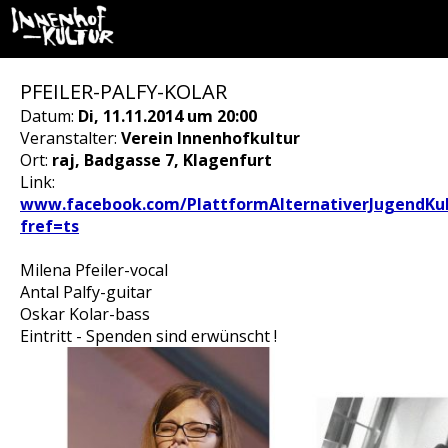
PFEILER-PALFY-KOLAR
Datum:
Di, 11.11.2014 um 20:00
Veranstalter:
Verein Innenhofkultur
Ort:
raj, Badgasse 7, Klagenfurt
Link:
www.facebook.com/PlattformAlternativerJugendKul
fref=ts
Milena Pfeiler-vocal
Antal Palfy-guitar
Oskar Kolar-bass
Eintritt - Spenden sind erwünscht !