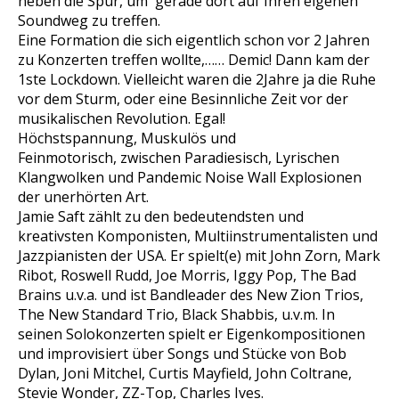
neben die Spur, um gerade dort auf Ihren eigenen
Soundweg zu treffen.
Eine Formation die sich eigentlich schon vor 2 Jahren
zu Konzerten treffen wollte,…… Demic! Dann kam der
1ste Lockdown. Vielleicht waren die 2Jahre ja die Ruhe
vor dem Sturm, oder eine Besinnliche Zeit vor der
musikalischen Revolution. Egal!
Höchstspannung, Muskulös und
Feinmotorisch, zwischen Paradiesisch, Lyrischen
Klangwolken und Pandemic Noise Wall Explosionen
der unerhörten Art.
Jamie Saft zählt zu den bedeutendsten und
kreativsten Komponisten, Multiinstrumentalisten und
Jazzpianisten der USA. Er spielt(e) mit John Zorn, Mark
Ribot, Roswell Rudd, Joe Morris, Iggy Pop, The Bad
Brains u.v.a. und ist Bandleader des New Zion Trios,
The New Standard Trio, Black Shabbis, u.v.m. In
seinen Solokonzerten spielt er Eigenkompositionen
und improvisiert über Songs und Stücke von Bob
Dylan, Joni Mitchel, Curtis Mayfield, John Coltrane,
Stevie Wonder, ZZ-Top, Charles Ives.