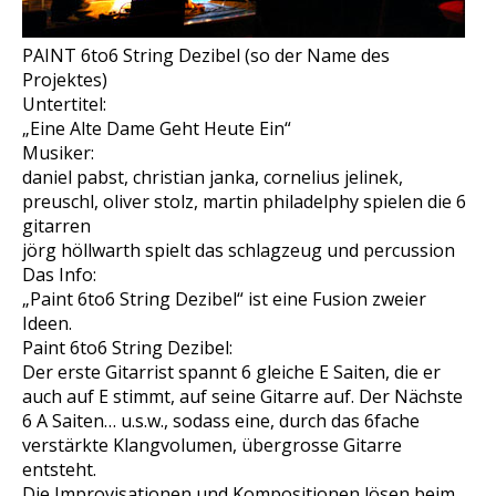
PAINT 6to6 String Dezibel (so der Name des
Projektes)
Untertitel:
„Eine Alte Dame Geht Heute Ein“
Musiker:
daniel pabst, christian janka, cornelius jelinek,
preuschl, oliver stolz, martin philadelphy spielen die 6
gitarren
jörg höllwarth spielt das schlagzeug und percussion
Das Info:
„Paint 6to6 String Dezibel“ ist eine Fusion zweier
Ideen.
Paint 6to6 String Dezibel:
Der erste Gitarrist spannt 6 gleiche E Saiten, die er
auch auf E stimmt, auf seine Gitarre auf. Der Nächste
6 A Saiten… u.s.w., sodass eine, durch das 6fache
verstärkte Klangvolumen, übergrosse Gitarre
entsteht.
Die Improvisationen und Kompositionen lösen beim