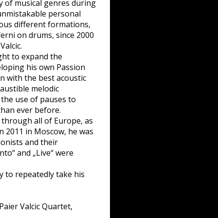
y of musical genres during
 unmistakable personal
ious different formations,
Werni on drums, since 2000
Valcic.
ght to expand the
veloping his own Passion
n with the best acoustic
haustible melodic
 the use of pauses to
than ever before.
 through all of Europe, as
 In 2011 in Moscow, he was
ionists and their
nto“ and „Live“ were
y to repeatedly take his
Paier Valcic Quartet,