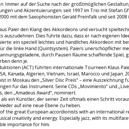
n. Immer auf der Suche nach der größtmöglichen Gestaltungs
zungen und Akzentuierungen: seit 1997 im Trio mit Stefan 
2000 mit dem Saxophonisten Gerald Preinfalk und seit 2008 
aus Paier den Klang des Akkordeons und versucht spieltech
s auszudehnen. Dies führte dazu, dass er nach eigenen Ide
erte: ein speziell leichtes und handliches Akkordeon mit b
̈r die linke Hand (Quintsystem). Paiers unerschöpflicher me
 spannungsgeladene, durch Pausen Räume schaffende Spiel,
ben denn je.
ktionen (ACT) führten internationale Tourneen Klaus Pai
SA, Kanada, Algerien, Vietnam, Israel, Marocco und Japan. 201
ist in Moskau den „Silver Disc Preis“ – eine Auszeichnung f
ngen für das Instrument. Seine CDs „Movimiento“ und „Live
is, den „Amadeus Award“, nominiert.
 als ein Künstler, der seiner Zeit oftmals einen Schritt voraus 
wieder auf eine neue Ebene zu heben.
e of the great European accordionists with an international r
al creativity and energy. Especially jazz, with its multiface
ble importance for him.