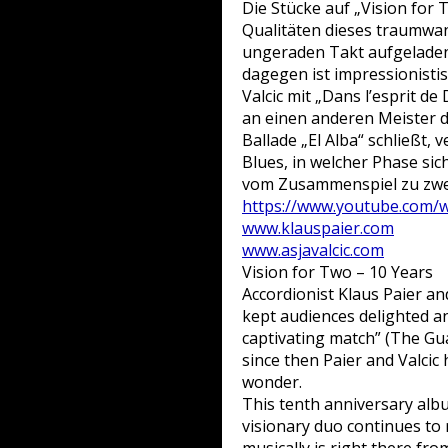
Die Stücke auf „Vision for
Qualitäten dieses traumwa
ungeraden Takt aufgeladene
dagegen ist impressionistis
Valcic mit „Dans l’esprit 
an einen anderen Meister 
Ballade „El Alba“ schließt,
Blues, in welcher Phase sic
vom Zusammenspiel zu zweit
https://www.youtube.com
www.klauspaier.com
www.asjavalcic.com
Vision for Two – 10 Years
Accordionist Klaus Paier an
kept audiences delighted an
captivating match” (The Gua
since then Paier and Valcic
wonder.
This tenth anniversary albu
visionary duo continues to 