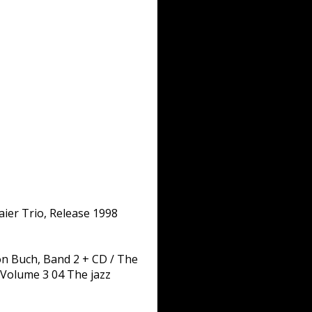
aier Trio, Release 1998
n Buch, Band 2 + CD / The
Volume 3 04 The jazz