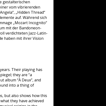
e gestalterischen
seiner vom vibrierenden
„Angela“, „Hidden Thread“
Elemente auf. Während sich
Hommage „Mozart Incognito“
bum mit der Bandoneon-
oll verdichteten Jazz-Latin-
de haben mit ihrer Vision
 years. Their playing has
piegel; they are “a
ut album “À Deux”, and
ound into a thing of
us, but also shows how this
f what they have achieved