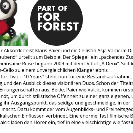
 Akkordeonist Klaus Paier und die Cellistin Asja Valcic im 
aubend“ urteilt zum Beispiel Der Spiegel, ein „packendes Zu
emeinsame Reise begann 2009 mit dem Debüt „À Deux“. Seit
Cello zu einem unvergleichlichen Klangerlebnis.
 for Two – 10 Years“ steht nun für eine Bestandsaufnahme, 
und den Ausblick dieses visionären Duos. Schon der Titeltr
 Errungenschaften aus: Beide, Paier wie Valcic, kommen urspr
ndt, um durch stilistische Offenheit zu einer ganz eigenen,
ang ihr Ausgangspunkt, das seidige und geschmeidige, in der
los macht. Dazu kommt der vom Augenblicks- und Freiheitsg
ikalischen Einflüssen verbindet. Eine enorme, fast filmische B
alcic laden den Hörer ein, tief in eine vielschichtige wie fas