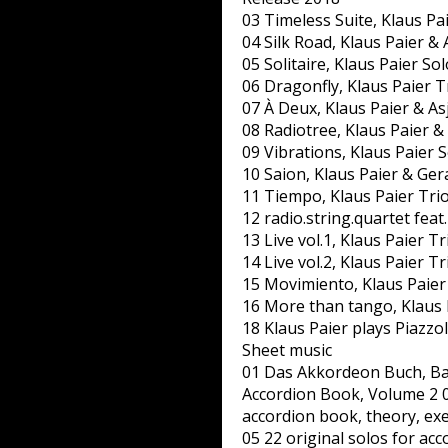
03 Timeless Suite, Klaus Pai
04 Silk Road, Klaus Paier & 
05 Solitaire, Klaus Paier So
06 Dragonfly, Klaus Paier T
07 À Deux, Klaus Paier & As
08 Radiotree, Klaus Paier &
09 Vibrations, Klaus Paier 
10 Saion, Klaus Paier & Ger
11 Tiempo, Klaus Paier Tri
12 radio.string.quartet feat
13 Live vol.1, Klaus Paier T
14 Live vol.2, Klaus Paier T
15 Movimiento, Klaus Paier 
16 More than tango, Klaus P
18 Klaus Paier plays Piazzol
Sheet music
01 Das Akkordeon Buch, Ba
Accordion Book, Volume 2 
accordion book, theory, exe
05 22 original solos for ac