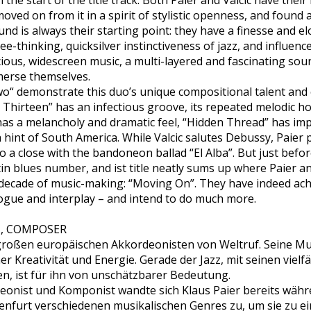
 the start of the title track. Both Paier and Valcic have their
moved on from it in a spirit of stylistic openness, and found
und is always their starting point: they have a finesse and e
ee-thinking, quicksilver instinctiveness of jazz, and influen
cious, widescreen music, a multi-layered and fascinating sou
mmerse themselves.
wo“ demonstrate this duo’s unique compositional talent and c
 Thirteen” has an infectious groove, its repeated melodic hoo
as a melancholy and dramatic feel, “Hidden Thread” has impr
 hint of South America. While Valcic salutes Debussy, Paie
a close with the bandoneon ballad “El Alba”. But just before 
tin blues number, and ist title neatly sums up where Paier a
decade of music-making: “Moving On”. They have indeed ac
logue and interplay – and intend to do much more.
, COMPOSER
 großen europäischen Akkordeonisten von Weltruf. Seine Mus
 Kreativität und Energie. Gerade der Jazz, mit seinen vielfa
en, ist für ihn von unschätzbarer Bedeutung.
rdeonist und Komponist wandte sich Klaus Paier bereits wä
enfurt verschiedenen musikalischen Genres zu, um sie zu 