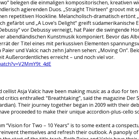
 Two“ belegen die einmaligen kompositorischen, kreativen wi
ndlerisch agierenden Duos. „Straight Thirteen“ groovt mit 
n repetitiven Hookline. Melancholisch-dramatisch ertönt 
ch gefärbt und „A Love’s Delight“ greift südamerikanische 
de Debussy“ vor Debussy verneigt, hat Paier die swingende 
der abendländischen Kunstmusik komponiert. Bevor das Al
 verrät der Titel eines mit perkussiven Elementen spannungsv
h Paier und Valcic nach zehn Jahren sehen: „Moving On“. Bei
 Außerordentliches erreicht – und noch viel vor.
/watch?v=V2MmY9t_4dE
d cellist Asja Valcic have been making music as a duo for ten
d critics enthralled: “Breathtaking”, said the magazine Der S
rdian). Their journey together began in 2009 with their deb
 have proceeded to make their unique accordion-plus-cello s
m “Vision for Two – 10 Years” is to some extent a conspect
reinvent themselves and refresh their outlook. A panoply o