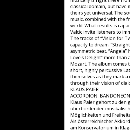
musically is right there from
classical domain, but have 
theirs yet universal. The so
music, combined with the fr
world. What results is capa
Valcic invite listeners to i
The tracks of “Vision for T
capacity to dream. “Straight
asymmetric beat. “Angela” h
Love’s Delight” more than a
Mozart. The album comes to 
short, highly percussive La
themselves as they mark a 
through their vision of dia
KLAUS PAIER
ACCORDION, BANDONEON
Klaus Paier gehört zu den
überbordender musikalischer
Möglichkeiten und Freiheit
Als österreichischer Akko
am Konservatorium in Klag