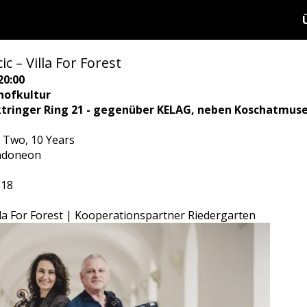
ic – Villa For Forest
20:00
hofkultur
ktringer Ring 21 - gegenüber KELAG, neben Koschatmus
r Two, 10 Years
andoneon
 18
lla For Forest | Kooperationspartner Riedergarten