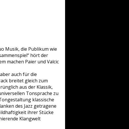
Duo Musik, die Publikum wie
sammenspiel“ hört der
dem machen Paier und Valcic
aber auch für die
ack breitet gleich zum
ünglich aus der Klassik,
 universellen Tonsprache zu
 Tongestaltung klassische
edanken des Jazz getragene
ildhaftigkeit ihrer Stücke
zinierende Klangwelt