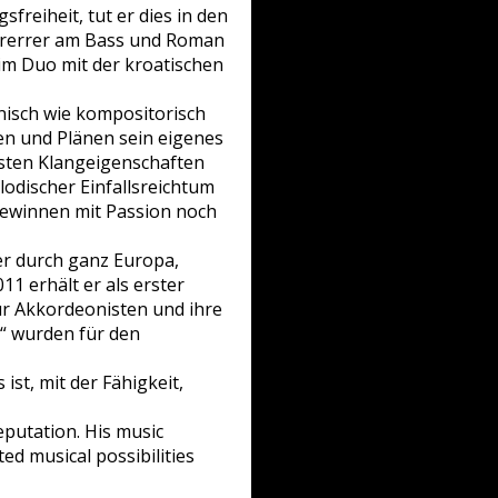
freiheit, tut er dies in den
Gfrerrer am Bass und Roman
im Duo mit der kroatischen
nisch wie kompositorisch
en und Plänen sein eigenes
esten Klangeigenschaften
lodischer Einfallsreichtum
 gewinnen mit Passion noch
er durch ganz Europa,
1 erhält er als erster
ür Akkordeonisten und ihre
“ wurden für den
ist, mit der Fähigkeit,
eputation. His music
ted musical possibilities