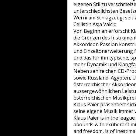
eigenen Stil zu verschmelze
unterschiedlichsten Beset
Werni am Schlagzeug, seit 
Cellistin Asja Valcic.
Von Beginn an erforscht Kl
die Grenzen des Instrument
Akkordeon Passion konstrui
und Einzeltonerweiterung fu
und das für ihn typische,
mehr Dynamik und Klangfar
Neben zahlreichen CD-Produ
sowie Russland, Ägypten, U
österreichischer Akkordeon
aussergewöhnlichen Leistu
österreichischen Musikpre
Klaus Paier präsentiert sich
seine eigene Musik immer 
Klaus Paier is in the leagu
abounds with exuberant music
and freedom, is of inestima