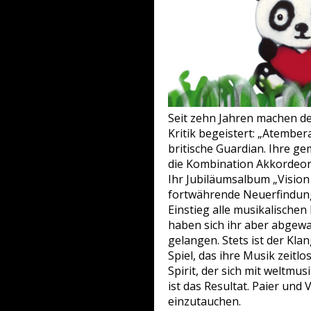
Seit zehn Jahren machen der
Kritik begeistert: „Atember
britische Guardian. Ihre g
die Kombination Akkordeon-
Ihr Jubiläumsalbum „Vision
fortwährende Neuerfindung 
Einstieg alle musikalischen
haben sich ihr aber abgewa
gelangen. Stets ist der Kl
Spiel, das ihre Musik zeit
Spirit, der sich mit weltmus
ist das Resultat. Paier und V
einzutauchen.