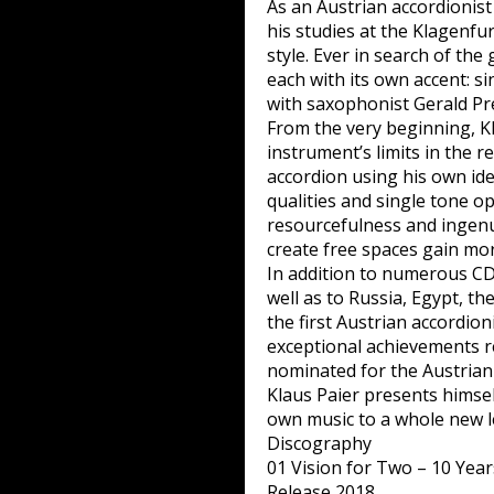
As an Austrian accordionist
his studies at the Klagenf
style. Ever in search of th
each with its own accent: s
with saxophonist Gerald Prei
From the very beginning, K
instrument’s limits in the 
accordion using his own ide
qualities and single tone o
resourcefulness and ingenui
create free spaces gain mo
In addition to numerous CD 
well as to Russia, Egypt, t
the first Austrian accordioni
exceptional achievements r
nominated for the Austrian
Klaus Paier presents himself
own music to a whole new l
Discography
01 Vision for Two – 10 Year
Release 2018