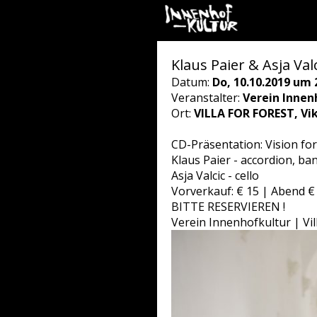
Klaus Paier & Asja Valc
Datum:
Do, 10.10.2019 um 
Veranstalter:
Verein Innen
Ort:
VILLA FOR FOREST, Vi
CD-Präsentation: Vision fo
Klaus Paier - accordion, b
Asja Valcic - cello
Vorverkauf: € 15 | Abend €
BITTE RESERVIEREN !
Verein Innenhofkultur | Vi