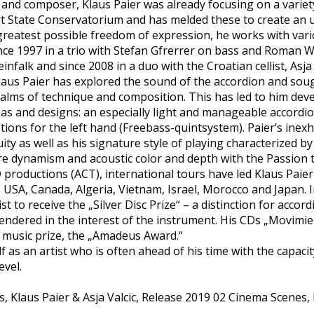
 and composer, Klaus Paier was already focusing on a variet
urt State Conservatorium and has melded these to create an
e greatest possible freedom of expression, he works with var
ince 1997 in a trio with Stefan Gfrerrer on bass and Roman 
nfalk and since 2008 in a duo with the Croatian cellist, Asja 
laus Paier has explored the sound of the accordion and sou
realms of technique and composition. This has led to him de
as and designs: an especially light and manageable accordio
ptions for the left hand (Freebass-quintsystem). Paier’s inex
ty as well as his signature style of playing characterized by
re dynamism and acoustic color and depth with the Passion 
productions (ACT), international tours have led Klaus Paier
he USA, Canada, Algeria, Vietnam, Israel, Morocco and Japan.
st to receive the „Silver Disc Prize“ – a distinction for accord
endered in the interest of the instrument. His CDs „Movimie
 music prize, the „Amadeus Award.“
 as an artist who is often ahead of his time with the capacit
evel.
s, Klaus Paier & Asja Valcic, Release 2019 02 Cinema Scenes, 