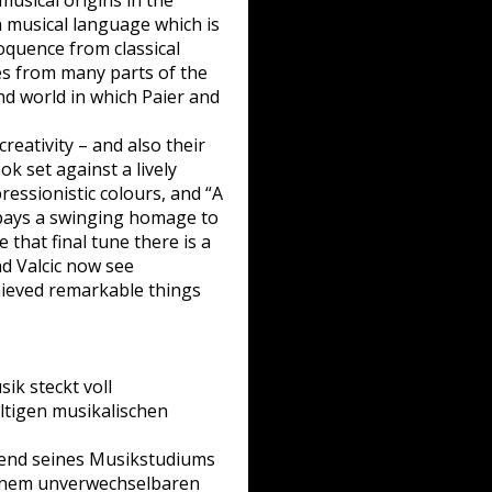
 musical origins in the
 a musical language which is
loquence from classical
ces from many parts of the
nd world in which Paier and
reativity – and also their
k set against a lively
essionistic colours, and “A
r pays a swinging homage to
that final tune there is a
nd Valcic now see
hieved remarkable things
ik steckt voll
̈ltigen musikalischen
hrend seines Musikstudiums
einem unverwechselbaren