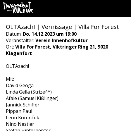
OLTAzach! | Vernissage | Villa For Forest
Datum:
Do, 14.12.2023 um 19:00
Veranstalter:
Verein Innenhofkultur
Ort:
Villa For Forest, Viktringer Ring 21, 9020
Klagenfurt
OLTAzach!
Mit:
David Geoga
Linda Gella (Strize^^)
Afale (Samuel Kißlinger)
Jannick Schiffer
Pippan Paul
Leon Korenček
Nino Nestler
Stefan Hinterberger