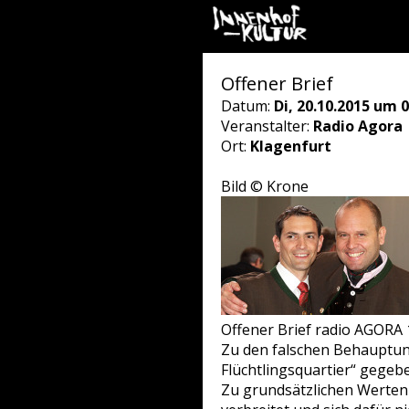
Offener Brief
Datum:
Di, 20.10.2015 um 0
Veranstalter:
Radio Agora
Ort:
Klagenfurt
Bild © Krone
Offener Brief radio AGORA 
Zu den falschen Behauptung
Flüchtlingsquartier“ gegeb
Zu grundsätzlichen Werten 