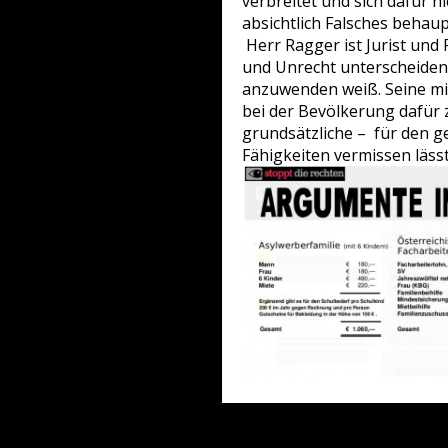
verbreitet und sich dafür ni
absichtlich Falsches behaup
Herr Ragger ist Jurist und 
und Unrecht unterscheiden 
anzuwenden weiß. Seine mi
bei der Bevölkerung dafür 
grundsätzliche – für den ge
Fähigkeiten vermissen lässt,