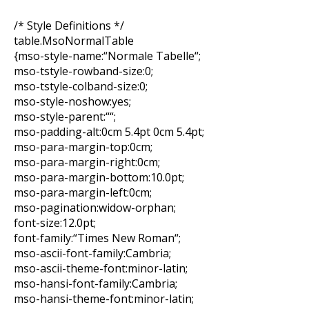
/* Style Definitions */
table.MsoNormalTable
{mso-style-name:“Normale Tabelle“;
mso-tstyle-rowband-size:0;
mso-tstyle-colband-size:0;
mso-style-noshow:yes;
mso-style-parent:““;
mso-padding-alt:0cm 5.4pt 0cm 5.4pt;
mso-para-margin-top:0cm;
mso-para-margin-right:0cm;
mso-para-margin-bottom:10.0pt;
mso-para-margin-left:0cm;
mso-pagination:widow-orphan;
font-size:12.0pt;
font-family:“Times New Roman“;
mso-ascii-font-family:Cambria;
mso-ascii-theme-font:minor-latin;
mso-hansi-font-family:Cambria;
mso-hansi-theme-font:minor-latin;