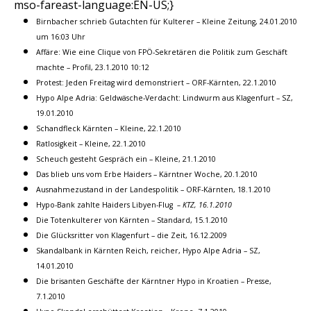
mso-fareast-language:EN-US;}
Birnbacher schrieb Gutachten für Kulterer – Kleine Zeitung, 24.01.2010
um 16:03 Uhr
Affäre: Wie eine Clique von FPÖ-Sekretären die Politik zum Geschäft
machte – Profil, 23.1.2010 10:12
Protest: Jeden Freitag wird demonstriert – ORF-Kärnten, 22.1.2010
Hypo Alpe Adria: Geldwäsche-Verdacht: Lindwurm aus Klagenfurt – SZ,
19.01.2010
Schandfleck Kärnten – Kleine, 22.1.2010
Ratlosigkeit – Kleine, 22.1.2010
Scheuch gesteht Gespräch ein – Kleine, 21.1.2010
Das blieb uns vom Erbe Haiders –
Kärntner Woche, 20.1.2010
Ausnahmezustand in der Landespolitik – ORF-Kärnten, 18.1.2010
Hypo-Bank zahlte Haiders Libyen-Flug
– KTZ, 16.1.2010
Die Totenkulterer von Kärnten – Standard, 15.1.2010
Die Glücksritter von Klagenfurt – die Zeit, 16.12.2009
Skandalbank in Kärnten Reich, reicher, Hypo Alpe Adria –
SZ,
14.01.2010
Die brisanten Geschäfte der Kärntner Hypo in Kroatien – Presse,
7.1.2010