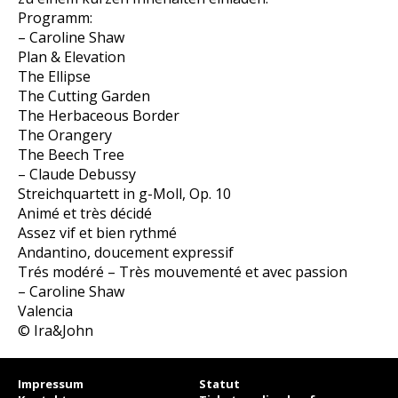
Programm:
– Caroline Shaw
Plan & Elevation
The Ellipse
The Cutting Garden
The Herbaceous Border
The Orangery
The Beech Tree
– Claude Debussy
Streichquartett in g-Moll, Op. 10
Animé et très décidé
Assez vif et bien rythmé
Andantino, doucement expressif
Trés modéré – Très mouvementé et avec passion
– Caroline Shaw
Valencia
© Ira&John
Impressum
Statut