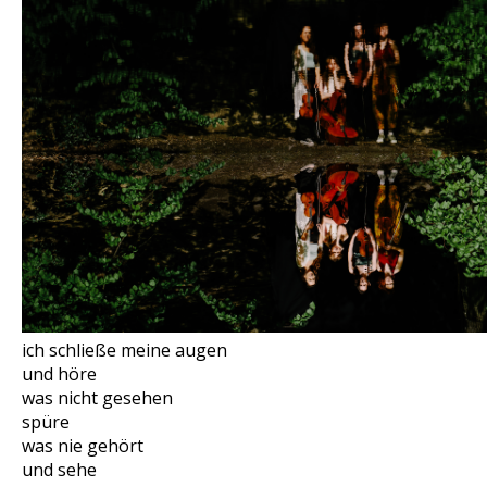
ich schließe meine augen
und höre
was nicht gesehen
spüre
was nie gehört
und sehe