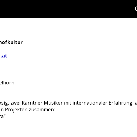
hofkultur
.at
elhorn
sig, zwei Kärntner Musiker mit internationaler Erfahrung, a
en Projekten zusammen:
ra“