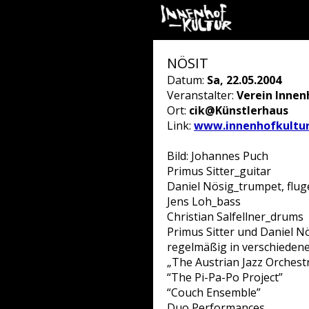
NÖSIT
Datum:
Sa, 22.05.2004
Veranstalter:
Verein Innen
Ort:
cik@Künstlerhaus
Link:
www.innenhofkultur
Bild: Johannes Puch
Primus Sitter_guitar
Daniel Nösig_trumpet, flug
Jens Loh_bass
Christian Salfellner_drums
Primus Sitter und Daniel Nö
regelmäßig in verschieden
„The Austrian Jazz Orchest
“The Pi-Pa-Po Project”
“Couch Ensemble”
Duo Performances ….