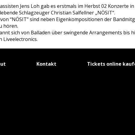
assisten Jens Loh gab es erstmals im Herbst 02 Konzerte i
 lebende Schlagzeuger Christian Salfellner „NÖSIT“.
g von “NÖSIT” sind neben Eigenkompositionen der Bandmitgl
 hören.
annt sich von Balladen über swingende Arrangements bis h
Liveelectronics.
tut
Kontakt
Tickets online kau