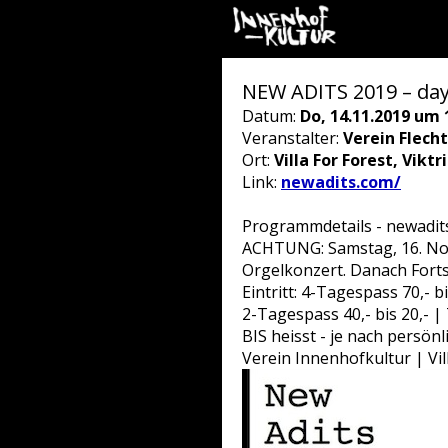
NEW ADITS 2019 – day 2
Datum:
Do, 14.11.2019 um 
Veranstalter:
Verein Flech
Ort:
Villa For Forest, Vikt
Link:
newadits.com/
Programmdetails - newadit
ACHTUNG: Samstag, 16. Nov
Orgelkonzert. Danach Fortset
Eintritt: 4-Tagespass 70,- b
2-Tagespass 40,- bis 20,- |
BIS heisst - je nach persönl
Verein Innenhofkultur | Vi