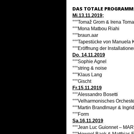
DAS TOTALE PROGRAMM
Mi.13.11.2019;
°°°Tomaž Grom & Irena Toma
°°°Mona Matbou Riahi
°°°braun.aar
°°°Tapestücke von Manuela K
°°°Eröffnung der Installation
Do. 14.11.2019
°°°Sophie Agnel
°°°string & noise
°°°Klaus Lang
°°°Gischt
Fr.15.11.2019
°°°Alessandro Bosetti
°°°Velharmonisches Orchest
°°°Martin Brandlmayr & Ingr
°°°Form
Sa.16.11.2019
°°°Jean Luc Guionnet –
°°°Howool Baek & Matthias E