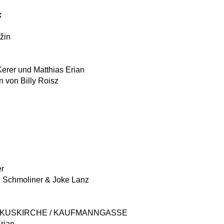
:
žin
erer und Matthias Erian
en von Billy Roisz
er
id Schmoliner & Joke Lanz
 MARKUSKIRCHE / KAUFMANNGASSE
rian