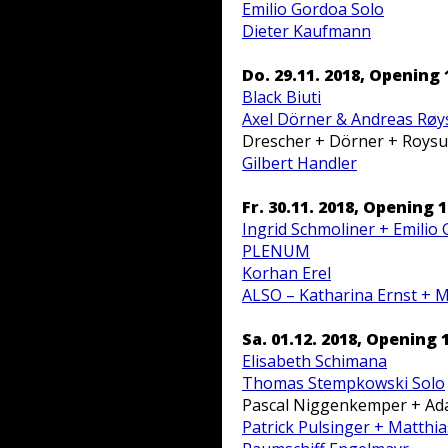
Emilio Gordoa Solo
Dieter Kaufmann
Do. 29.11. 2018, Opening 
Black Biuti
Axel Dörner & Andreas Rø
Drescher + Dörner + Roys
Gilbert Handler
Fr. 30.11. 2018, Opening 
Ingrid Schmoliner + Emilio
PLENUM
Korhan Erel
ALSO – Katharina Ernst + M
Sa. 01.12. 2018, Opening 
Elisabeth Schimana
Thomas Stempkowski Solo
Pascal Niggenkemper + Ad
Patrick Pulsinger + Matthia