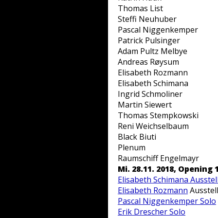
Thomas List
Steffi Neuhuber
Pascal Niggenkemper
Patrick Pulsinger
Adam Pultz Melbye
Andreas Røysum
Elisabeth Rozmann
Elisabeth Schimana
Ingrid Schmoliner
Martin Siewert
Thomas Stempkowski
Reni Weichselbaum
Black Biuti
Plenum
Raumschiff Engelmayr
Mi. 28.11. 2018, Opening
Elisabeth Schimana Ausste
Elisabeth Rozmann
Ausstel
Pascal Niggenkemper Solo
Erik Drescher Solo