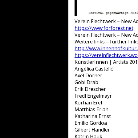
Verein Flechtwerk – New Ad
https://www.forforest.net
Verein Flechtwerk – New Ad
Weitere links – further links
http://www.innenhofkultur.
https://vereinflechtwerk.w
KünstlerInnen | Artists 20
Angélica Castelló
Axel Dörner
Gobi Drab
Erik Drescher
Fredl Engelmayr
Korhan Erel
Matthias Erian
Katharina Ernst
Emilio Gordoa
Gilbert Handler
Katrin Hauk