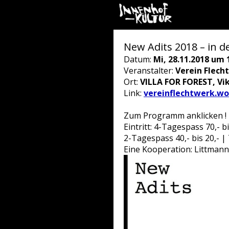
New Adits 2018 – in de
Datum:
Mi, 28.11.2018 um 
Veranstalter:
Verein Flech
Ort:
VILLA FOR FOREST, Vi
Link:
vereinflechtwerk.wo
Zum Programm anklicken !
Eintritt: 4-Tagespass 70,- b
2-Tagespass 40,- bis 20,- |
Eine Kooperation: Littmann