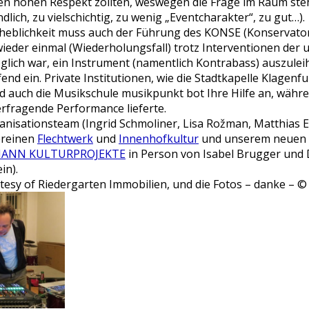
n hohen Respekt zollten, weswegen die Frage im Raum steht
dlich, zu vielschichtig, zu wenig „Eventcharakter“, zu gut…).
eblichkeit muss auch der Führung des KONSE (Konservator
wieder einmal (Wiederholungsfall) trotz Interventionen der
lich war, ein Instrument (namentlich Kontrabass) auszulei
nd ein. Private Institutionen, wie die Stadtkapelle Klagenfu
nd auch die Musikschule
musikpunkt
bot Ihre Hilfe an, währ
erfragende Performance lieferte.
nisationsteam (Ingrid Schmoliner, Lisa Rožman, Matthias Er
ereinen
Flechtwerk
und
Innenhofkultur
und unserem neuen 
MANN KULTURPROJEKTE
in Person von Isabel Brugger und 
in).
urtesy of Riedergarten Immobilien, und die Fotos – danke – 