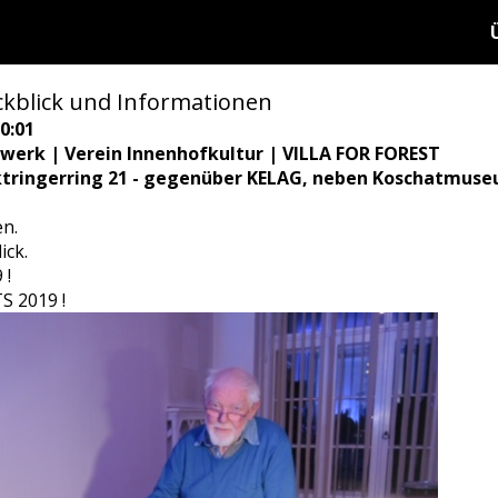
kblick und Informationen
0:01
twerk | Verein Innenhofkultur | VILLA FOR FOREST
ktringerring 21 - gegenüber KELAG, neben Koschatmuse
en.
ick.
 !
S 2019 !