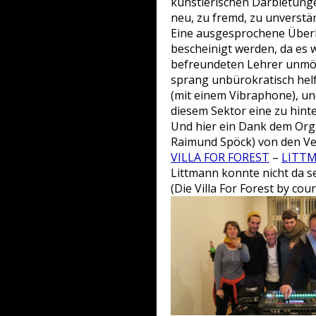
künstlerischen Darbietunge
neu, zu fremd, zu unverstän
Eine ausgesprochene Überh
bescheinigt werden, da es 
befreundeten Lehrer unmög
sprang unbürokratisch helfe
(mit einem Vibraphone), u
diesem Sektor eine zu hint
Und hier ein Dank dem Orga
Raimund Spöck) von den V
VILLA FOR FOREST
–
LITT
Littmann konnte nicht da se
(Die Villa For Forest by co