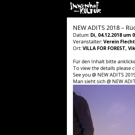
NEW ADITS 2018 – Rüc
Datum:
Di, 04.12.2018 um 0
Veranstalter:
Verein Flech
Ort:
VILLA FOR FOREST, Vi
Für den Inhalt bitte anklick
To view the details please cl
See you @ NEW ADITS 2019
Man sieht sich @ NEW ADIT