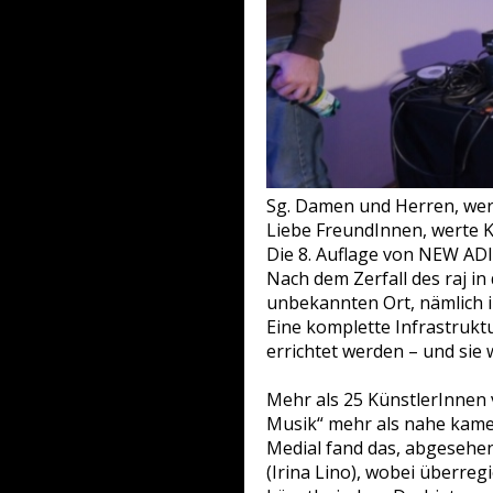
Sg. Damen und Herren, wert
Liebe FreundInnen, werte K
Die 8. Auflage von NEW AD
Nach dem Zerfall des raj i
unbekannten Ort, nämlich i
Eine komplette Infrastrukt
errichtet werden – und sie
Mehr als 25 KünstlerInnen 
Musik“ mehr als nahe kame
Medial fand das, abgeseh
(Irina Lino), wobei überre