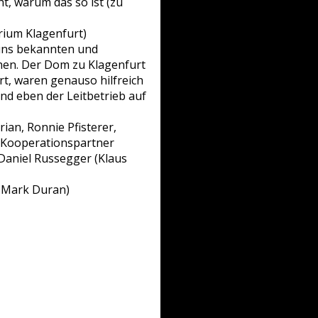
, warum das so ist (zu
ium Klagenfurt)
 uns bekannten und
hen. Der Dom zu Klagenfurt
rt, waren genauso hilfreich
end eben der Leitbetrieb auf
ian, Ronnie Pfisterer,
Kooperationspartner
Daniel Russegger (Klaus
© Mark Duran)