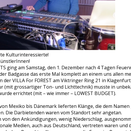
e Kulturinteressierte!
ünstlerInnen!
ITS ging am Samstag, den 1. Dezember nach 4 Tagen Feuerw
n der Badgasse das erste Mal komplett an einem uns allen m
n der VILLA For FOREST am Viktringer Ring 21 in Klagenfurt
ur (mit grossartiger Ton- und Lichttechnik) musste in un
 wurde errichtet (mit – wie immer – LOWEST BUDGET).
von Mexiko bis Dänemark lieferten Klänge, die dem Namen 
n. Die Darbietenden waren vom Standort sehr angetan.
en von den Ankündigungen, wenig Niederschlag, ausgenomm
gionale Medien, auch aus Deutschland, vertreten waren und 