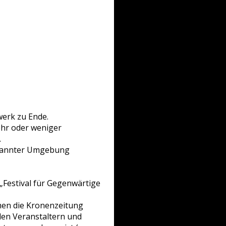
erk zu Ende.
ehr oder weniger
.
bekannter Umgebung
„Festival für Gegenwärtige
en die Kronenzeitung
den Veranstaltern und