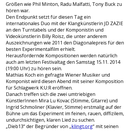
Größen wie Phil Minton, Radu Malfatti, Tony Buck zu
hören war.
Den Endpunkt setzt für diesen Tag ein
internationales Duo mit der Klangkünstlerin JD ZAZIE
an den Turntabels und der Komponistin und
Videokünstlerin Billy Roisz, die unter anderem
Auszeichnungen wie 2011 den Diagonalepreis für den
besten Experimentalfilm erhielt.
Herausfordernde Kompositionen werden natürlich
auch am letzten Festivaltag den Samstag 15.11. 2014
(19:00 Uhr) zu hören sein.
Mathias Koch ein gefragte Wiener Musiker und
Komponist wird diesen Abend mit seiner Komposition
für Schlagwerk K:U:R eröffnen.
Danach treffen sich die zwei umtriebigen
KünstlerInnen Mira Lu Kovac (Stimme, Gitarre) und
Ingrid Schmoliner (Klavier, Stimme) erstmalig auf der
Bühne um das Experiment im feinen, rauen, diffizilem,
undurchsichtigen, klaren Lied zu suchen.
„Dieb13“ der Begründer von „
klingt.org
“ mit seinen