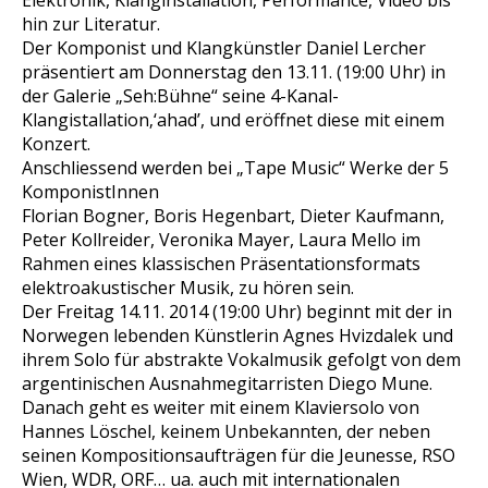
Elektronik, Klanginstallation, Performance, Video bis
hin zur Literatur.
Der Komponist und Klangkünstler Daniel Lercher
präsentiert am Donnerstag den 13.11. (19:00 Uhr) in
der Galerie „Seh:Bühne“ seine 4-Kanal-
Klangistallation‚‘ahad’, und eröffnet diese mit einem
Konzert.
Anschliessend werden bei „Tape Music“ Werke der 5
KomponistInnen
Florian Bogner, Boris Hegenbart, Dieter Kaufmann,
Peter Kollreider, Veronika Mayer, Laura Mello im
Rahmen eines klassischen Präsentationsformats
elektroakustischer Musik, zu hören sein.
Der Freitag 14.11. 2014 (19:00 Uhr) beginnt mit der in
Norwegen lebenden Künstlerin Agnes Hvizdalek und
ihrem Solo für abstrakte Vokalmusik gefolgt von dem
argentinischen Ausnahmegitarristen Diego Mune.
Danach geht es weiter mit einem Klaviersolo von
Hannes Löschel, keinem Unbekannten, der neben
seinen Kompositionsaufträgen für die Jeunesse, RSO
Wien, WDR, ORF… ua. auch mit internationalen