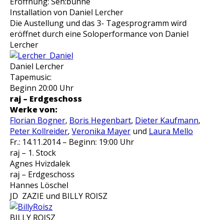
Eröffnung: Seh:bühne
Installation von Daniel Lercher
Die Austellung und das 3- Tagesprogramm wird
eröffnet durch eine Soloperformance von Daniel
Lercher
Daniel Lercher
Tapemusic:
Beginn 20:00 Uhr
raj – Erdgeschoss
Werke von:
Florian Bogner
,
Boris Hegenbart
,
Dieter Kaufmann
,
Peter Kollreider
,
Veronika Mayer
und
Laura Mello
Fr.: 14.11.2014 – Beginn: 19:00 Uhr
raj – 1. Stock
Agnes Hvizdalek
raj – Erdgeschoss
Hannes Löschel
JD ZAZIE und BILLY ROISZ
BILLY ROISZ