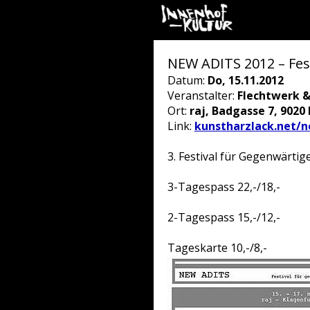
NEW ADITS 2012 – Fes
Datum:
Do, 15.11.2012
Veranstalter:
Flechtwerk &
Ort:
raj, Badgasse 7, 9020
Link:
kunstharzlack.net/n
3. Festival für Gegenwärtig
3-Tagespass 22,-/18,-
2-Tagespass 15,-/12,-
Tageskarte 10,-/8,-