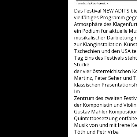
Das Festival NEW ADITS bie
vielfältiges Programm gege
Atmosphäre des Klagenfurt
ein Podium für aktuelle Mu
musikalischer Darbietung 
zur Klanginstallation. Küns
Tschechien und den USA teil
Tag Eins des Festivals steh
Stücke
der vier österreichischen
Martinz, Peter Seher und 
klassischen Präsentationsf
Im
Zentrum des zweiten Festiv
der Komponistin und Violini
Gustav Mahler Komposition
Quintettbesetzung entfalte
Musik von und mit Irene Ke
Tóth und Petr Vrba.