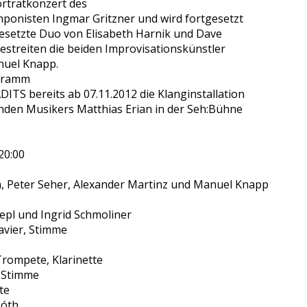
orträtkonzert des
ponisten Ingmar Gritzner und wird fortgesetzt
besetzte Duo von Elisabeth Harnik und Dave
bestreiten die beiden Improvisationskünstler
nuel Knapp.
gramm
TS bereits ab 07.11.2012 die Klanginstallation
nden Musikers Matthias Erian in der Seh:Bühne
20:00
 Peter Seher, Alexander Martinz und Manuel Knapp
epl und Ingrid Schmoliner
avier, Stimme
Trompete, Klarinette
 Stimme
te
Tóth