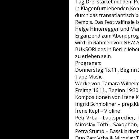
Tag Drei startet mit dem P
in Klagenfurt lebenden Kom
durch das transatlantisch 
Rempis. Das Festivalfinale 
Helge Hinteregger und Ma
Ergänzend zum Abendpro
wird im Rahmen von NEW ADI
BUKSORI des in Berlin lebe
zu erleben sein.
Programm:
Donnerstag 15.11., Beginn 
Tape Music
Werke von Tamara Wilhelm,
Freitag 16.11., Beginn 19:30
Kompositionen von Irene K
Ingrid Schmoliner – prep.Kl
Irene Kepl – Violine
Petr Vrba – Lautsprecher, 
Miroslav Tóth – Saxophon,
Petra Stump – Bassklarinet
Duo Petr Vrba & Miroslav 