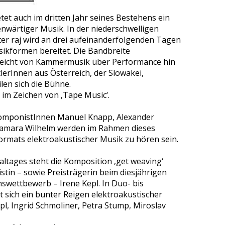
tet auch im dritten Jahr seines Bestehens ein
nwärtiger Musik. In der niederschwelligen
er raj wird an drei aufeinanderfolgenden Tagen
sikformen bereitet. Die Bandbreite
reicht von Kammermusik über Performance hin
tlerInnen aus Österreich, der Slowakei,
en sich die Bühne.
t im Zeichen von ‚Tape Music‘.
 KomponistInnen Manuel Knapp, Alexander
Tamara Wilhelm werden im Rahmen dieses
ormats elektroakustischer Musik zu hören sein.
altages steht die Komposition ‚get weaving‘
stin – sowie Preisträgerin beim diesjährigen
swettbewerb – Irene Kepl. In Duo- bis
t sich ein bunter Reigen elektroakustischer
pl, Ingrid Schmoliner, Petra Stump, Miroslav