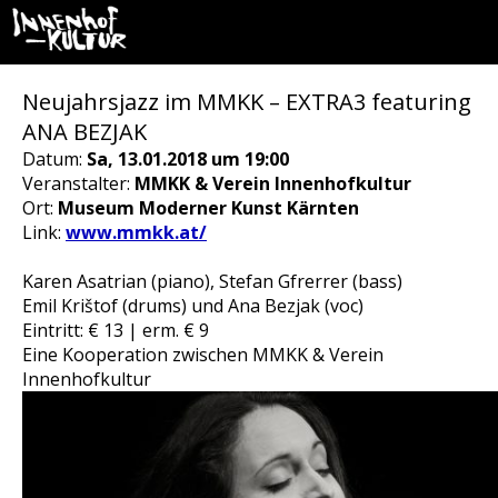
Neujahrsjazz im MMKK – EXTRA3 featuring
ANA BEZJAK
Datum:
Sa, 13.01.2018 um 19:00
Veranstalter:
MMKK & Verein Innenhofkultur
Ort:
Museum Moderner Kunst Kärnten
Link:
www.mmkk.at/
Karen Asatrian (piano), Stefan Gfrerrer (bass)
Emil Krištof (drums) und Ana Bezjak (voc)
Eintritt: € 13 | erm. € 9
Eine Kooperation zwischen MMKK & Verein
Innenhofkultur