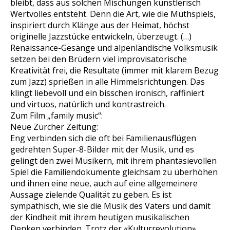
bleibt, dass aus solchen Mischungen künstlerisch
Wertvolles entsteht. Denn die Art, wie die Muthspiels,
inspiriert durch Klänge aus der Heimat, höchst
originelle Jazzstücke entwickeln, überzeugt. (…)
Renaissance-Gesänge und alpenländische Volksmusik
setzen bei den Brüdern viel improvisatorische
Kreativität frei, die Resultate (immer mit klarem Bezug
zum Jazz) sprießen in alle Himmelsrichtungen. Das
klingt liebevoll und ein bisschen ironisch, raffiniert
und virtuos, natürlich und kontrastreich.
Zum Film „family music“:
Neue Zürcher Zeitung:
Eng verbinden sich die oft bei Familienausflügen
gedrehten Super-8-Bilder mit der Musik, und es
gelingt den zwei Musikern, mit ihrem phantasievollen
Spiel die Familiendokumente gleichsam zu überhöhen
und ihnen eine neue, auch auf eine allgemeinere
Aussage zielende Qualität zu geben. Es ist
sympathisch, wie sie die Musik des Vaters und damit
der Kindheit mit ihrem heutigen musikalischen
Denken verbinden. Trotz der «Kulturrevolution»,