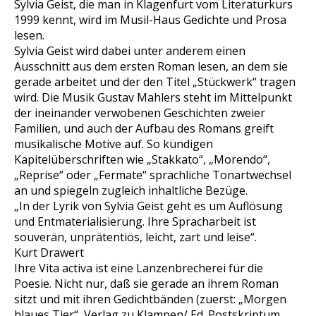
Sylvia Geist, die man in Klagenfurt vom Literaturkurs
1999 kennt, wird im Musil-Haus Gedichte und Prosa
lesen.
Sylvia Geist wird dabei unter anderem einen
Ausschnitt aus dem ersten Roman lesen, an dem sie
gerade arbeitet und der den Titel „Stückwerk“ tragen
wird. Die Musik Gustav Mahlers steht im Mittelpunkt
der ineinander verwobenen Geschichten zweier
Familien, und auch der Aufbau des Romans greift
musikalische Motive auf. So kündigen
Kapitelüberschriften wie „Stakkato“, „Morendo“,
„Reprise“ oder „Fermate“ sprachliche Tonartwechsel
an und spiegeln zugleich inhaltliche Bezüge.
„In der Lyrik von Sylvia Geist geht es um Auflösung
und Entmaterialisierung. Ihre Spracharbeit ist
souverän, unprätentiös, leicht, zart und leise“.
Kurt Drawert
Ihre Vita activa ist eine Lanzenbrecherei für die
Poesie. Nicht nur, daß sie gerade an ihrem Roman
sitzt und mit ihren Gedichtbänden (zuerst: „Morgen
blaues Tier“, Verlag zu Klampen/ Ed. Postskriptum