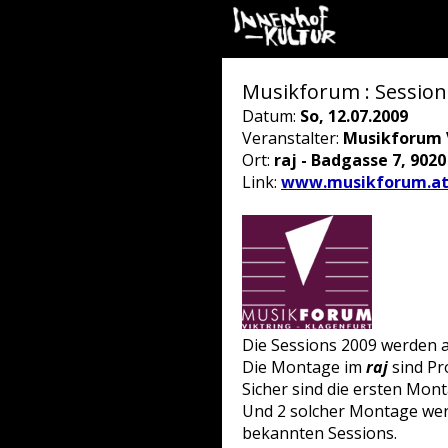
Musikforum : Sessions
Datum:
So, 12.07.2009
Veranstalter:
Musikforum V
Ort:
raj - Badgasse 7, 902
Link:
www.musikforum.a
Die Sessions 2009 werden an
Die Montage im
raj
sind Pr
Sicher sind die ersten Mo
Und 2 solcher Montage werd
bekannten Sessions.