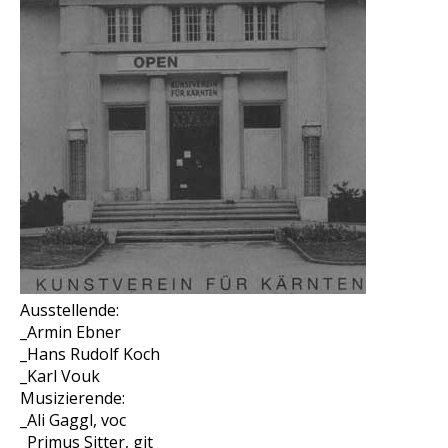
Ausstellende:
_Armin Ebner
_Hans Rudolf Koch
_Karl Vouk
Musizierende:
_Ali Gaggl, voc
_Primus Sitter, git