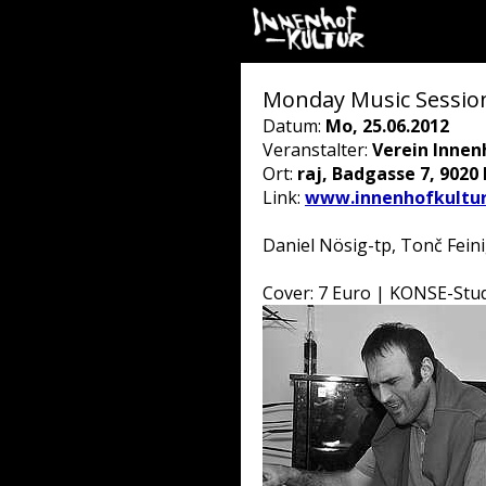
Monday Music Session
Datum:
Mo, 25.06.2012
Veranstalter:
Verein Innen
Ort:
raj, Badgasse 7, 9020
Link:
www.innenhofkultur
Daniel Nösig-tp, Tonč Fein
Cover: 7 Euro | KONSE-Stu