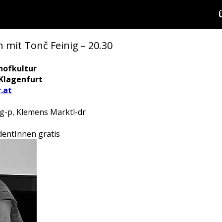
 mit Tonč Feinig – 20.30
hofkultur
 Klagenfurt
.at
ig-p, Klemens Marktl-dr
dentInnen gratis