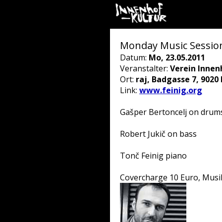
Monday Music Session
Datum:
Mo, 23.05.2011
Veranstalter:
Verein Innen
Ort:
raj, Badgasse 7, 9020
Link:
www.feinig.org
Gašper Bertoncelj on drum
Robert Jukič on bass
Tonč Feinig piano
Covercharge 10 Euro, Musi