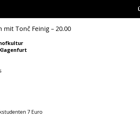
 mit Tonč Feinig – 20.00
hofkultur
 Klagenfurt
s
kstudenten 7 Euro