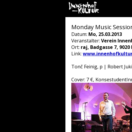
Monday Music Session
Datum:
Mo, 25.03.2013
Veranstalter:
Verein Innen
Ort:
raj, Badgasse 7, 9020
Link:
www.innenhofkultur
Tonč Feinig, p | Robert Juk
Cover: 7 €, KonsestudentIn