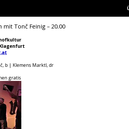
 mit Tonč Feinig – 20.00
hofkultur
 Klagenfurt
.at
ič, b | Klemens Marktl, dr
nen gratis