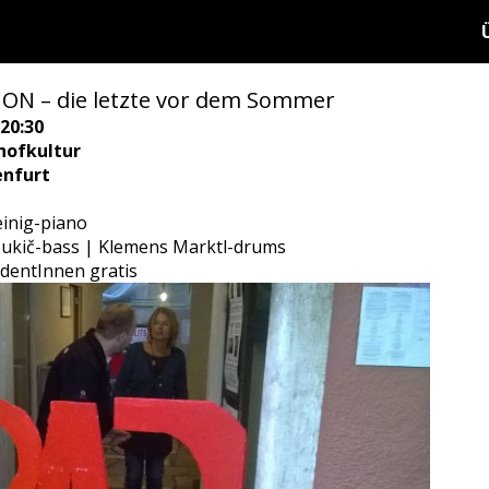
N – die letzte vor dem Sommer
20:30
hofkultur
enfurt
einig-piano
 Jukič-bass | Klemens Marktl-drums
dentInnen gratis