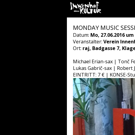
MONDAY MUSIC SESSIO
Datum:
Mo, 27.06.2016 um 
Veranstalter:
Verein Innen
Ort:
raj, Badgasse 7, Klag
Michael Erian-sax | Tonč F
Lukas Gabrič-sax | Robert
EINTRITT: 7 € | KONSE-Stu