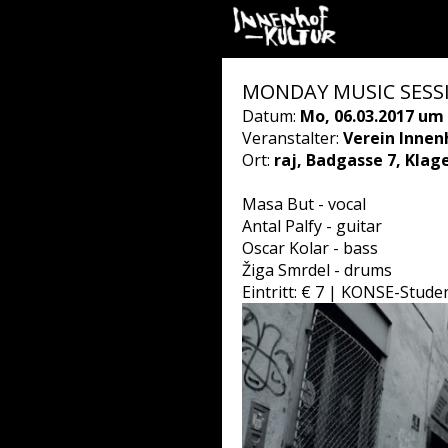
MONDAY MUSIC SESSIO
Datum:
Mo, 06.03.2017 um 
Veranstalter:
Verein Innen
Ort:
raj, Badgasse 7, Klag
Masa But - vocal
Antal Palfy - guitar
Oscar Kolar - bass
Žiga Smrdel - drums
Eintritt: € 7 | KONSE-Stude