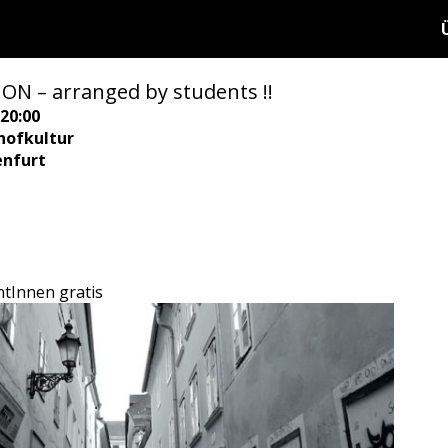
N – arranged by students !!
20:00
hofkultur
enfurt
ntInnen gratis