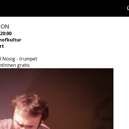
ION
20:00
hofkultur
rt
l Nösig - trumpet
ntInnen gratis