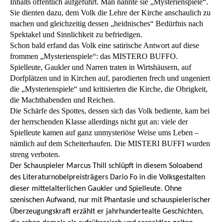
Inhalts öffentlich aufgeführt. Man nannte sie „Mysterienspiele“.
Sie dienten dazu, dem Volk die Lehre der Kirche anschaulich zu
machen und gleichzeitig dessen „heidnisches“ Bedürfnis nach
Spektakel und Sinnlichkeit zu befriedigen.
Schon bald erfand das Volk eine satirische Antwort auf diese
frommen „Mysterienspiele“: das MISTERO BUFFO.
Spielleute, Gaukler und Narren traten in Wirtshäusern, auf
Dorfplätzen und in Kirchen auf, parodierten frech und ungeniert
die „Mysterienspiele“ und kritisierten die Kirche, die Obrigkeit,
die Machthabenden und Reichen.
Die Schärfe des Spottes, dessen sich das Volk bediente, kam bei
der herrschenden Klasse allerdings nicht gut an: viele der
Spielleute kamen auf ganz unmysteriöse Weise ums Leben –
nämlich auf dem Scheiterhaufen. Die MISTERI BUFFI wurden
streng verboten.
Der Schauspieler Marcus Thill schlüpft in diesem Soloabend
des Literaturnobelpreisträgers Dario Fo in die Volksgestalten
dieser mittelalterlichen
Gaukler und Spielleute
. Ohne
szenischen Aufwand, nur mit Phantasie und schauspielerischer
Überzeugungskraft erzählt er jahrhundertealte Geschichten,