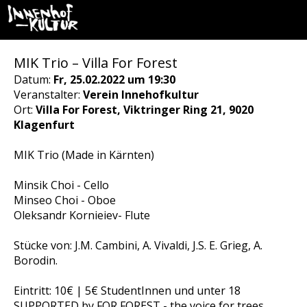
MIK Trio – Villa For Forest
Datum:
Fr, 25.02.2022 um 19:30
Veranstalter:
Verein Innehofkultur
Ort:
Villa For Forest, Viktringer Ring 21, 9020
Klagenfurt
MIK Trio (Made in Kärnten)
Minsik Choi - Cello
Minseo Choi - Oboe
Oleksandr Kornieiev- Flute
Stücke von: J.M. Cambini, A. Vivaldi, J.S. E. Grieg, A.
Borodin.
Eintritt: 10€ | 5€ StudentInnen und unter 18
SUPPORTED by FOR FOREST - the voice for trees