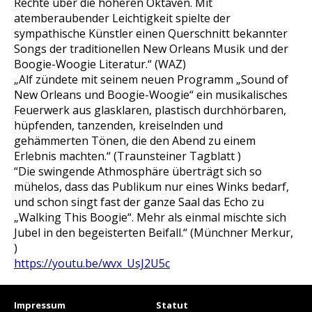
Rechte über die höheren Oktaven. Mit
atemberaubender Leichtigkeit spielte der
sympathische Künstler einen Querschnitt bekannter
Songs der traditionellen New Orleans Musik und der
Boogie-Woogie Literatur.“ (WAZ)
„Alf zündete mit seinem neuen Programm „Sound of
New Orleans und Boogie-Woogie“ ein musikalisches
Feuerwerk aus glasklaren, plastisch durchhörbaren,
hüpfenden, tanzenden, kreiselnden und
gehämmerten Tönen, die den Abend zu einem
Erlebnis machten.“ (Traunsteiner Tagblatt )
“Die swingende Athmosphäre überträgt sich so
mühelos, dass das Publikum nur eines Winks bedarf,
und schon singt fast der ganze Saal das Echo zu
„Walking This Boogie“. Mehr als einmal mischte sich
Jubel in den begeisterten Beifall.“ (Münchner Merkur,
)
https://youtu.be/wvx_UsJ2U5c
Impressum
Statut