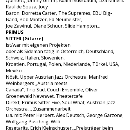
Quintett, Johnny Griffin, Adam Nussbaum, Liza Minelli,
Raul de Souza, Joey
Baron, Dorretta Carter, The Supremes, EBU Big-
Band, Bob Mintzer, Ed Neumeister,
Joe Zawinul, Diane Schuur, Slide Hampton…
PRIMUS
SITTER
(Gitarre)
ist/war mit eigenen Projekten
oder als Sideman tätig in Österreich, Deutschland,
Schweiz, Italien, Slowenien,
Kroatien, Portugal, Polen, Niederlande, Türkei, USA,
Mexiko…
Nösit, Upper Austrian Jazz Orchestra, Manfred
Weinbergers „Austria meets
Canada”, Trio Süd, Couch Ensemble, Oliver
Groenewald Newnwet, Theatercafe
Direkt, Primus Sitter Five, Soul What, Austrian Jazz
Orchestra,… Zusammenarbeit
u.a. mit: Peter Herbert, Alex Deutsch, George Garzone,
Wolfgang Puschnig, Willi
Resetarits, Erich Kleinschuster,…Preisträger beim