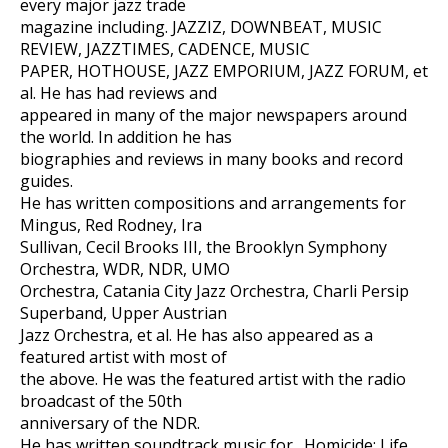
every major jazz trade
magazine including. JAZZIZ, DOWNBEAT, MUSIC
REVIEW, JAZZTIMES, CADENCE, MUSIC
PAPER, HOTHOUSE, JAZZ EMPORIUM, JAZZ FORUM, et
al. He has had reviews and
appeared in many of the major newspapers around
the world. In addition he has
biographies and reviews in many books and record
guides.
He has written compositions and arrangements for
Mingus, Red Rodney, Ira
Sullivan, Cecil Brooks III, the Brooklyn Symphony
Orchestra, WDR, NDR, UMO
Orchestra, Catania City Jazz Orchestra, Charli Persip
Superband, Upper Austrian
Jazz Orchestra, et al. He has also appeared as a
featured artist with most of
the above. He was the featured artist with the radio
broadcast of the 50th
anniversary of the NDR.
He has written soundtrack music for „Homicide: Life