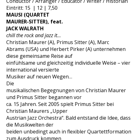
Conductor / Arranger / Educator / Writer / Historian
Eintritt: 15 | 12 | 7,50
MAUSI
(QUARTET
MAU
RER-
SI
TTER)
, feat.
JACK WALRATH
chill the rock and jazz it…
Christian Maurer (A), Primus Sitter (A), Marc
Abrams (USA) und Herbert Pirker (A) unternehmen
diese gemeinsame Reise auf
einfühlsame und gleichzeitig individuelle Weise – vier
international versierte
Musiker auf neuen Wegen…
Die
musikalischen Begegnungen von Christian Maurer
und Primus Sitter begannen vor
ca. 15 Jahren. Seit 2005 spielt Primus Sitter bei
Christian Maurers „Upper
Austrian Jazz Orchestra“. Bald entstand die Idee, dass
die Musikwelten der
beiden unbedingt auch in flexibler Quartettformation
zum Ausdruck kommen