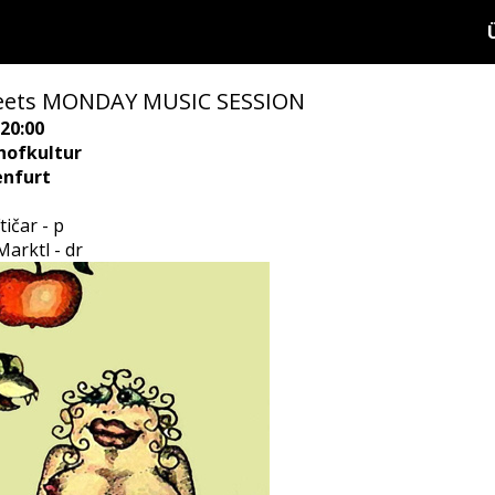
meets MONDAY MUSIC SESSION
20:00
hofkultur
enfurt
tičar - p
Marktl - dr