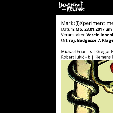
Markt(l)Xperiment 
Datum:
Mo, 23.01.2017 um 
Veranstalter:
Verein Innen
Ort:
raj, Badgasse 7, Klag
Michael Erian - s | Gregor F
Robert Jukič - b | Klemens 