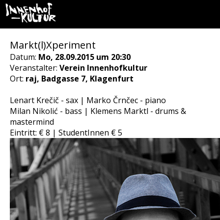
Markt(l)Xperiment
Datum:
Mo, 28.09.2015 um 20:30
Veranstalter:
Verein Innenhofkultur
Ort:
raj, Badgasse 7, Klagenfurt
Lenart Krečič - sax | Marko Črnčec - piano
Milan Nikolić - bass | Klemens Marktl - drums &
mastermind
Eintritt: € 8 | StudentInnen € 5