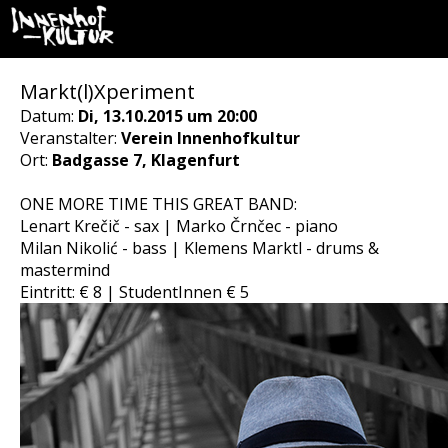
Markt(l)Xperiment
Datum:
Di, 13.10.2015 um 20:00
Veranstalter:
Verein Innenhofkultur
Ort:
Badgasse 7, Klagenfurt
ONE MORE TIME THIS GREAT BAND:
Lenart Krečič - sax | Marko Črnčec - piano
Milan Nikolić - bass | Klemens Marktl - drums &
mastermind
Eintritt: € 8 | StudentInnen € 5