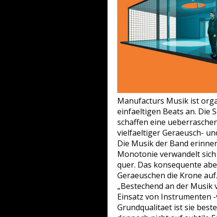
Manufacturs Musik ist orga
einfaeltigen Beats an. Die
schaffen eine ueberraschen
vielfaeltiger Geraeusch- 
Die Musik der Band erinner
Monotonie verwandelt sich 
quer. Das konsequente aber
Geraeuschen die Krone auf
„Bestechend an der Musik v
Einsatz von Instrumenten -v
Grundqualitaet ist sie beste