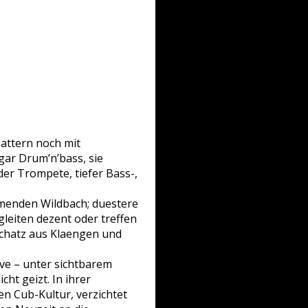
Pattern noch mit
gar Drum’n’bass, sie
er Trompete, tiefer Bass-,
umenden Wildbach; duestere
leiten dezent oder treffen
 Schatz aus Klaengen und
ive – unter sichtbarem
ht geizt. In ihrer
len Cub-Kultur, verzichtet