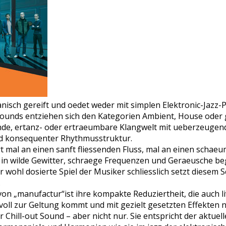
nisch gereift und oedet weder mit simplen Elektronic-Jazz-
 Sounds entziehen sich den Kategorien Ambient, House oder 
de, ertanz- oder ertraeumbare Klangwelt mit ueberzeugend
und konsequenter Rhythmusstruktur.
t mal an einen sanft fliessenden Fluss, mal an einen schae
in wilde Gewitter, schraege Frequenzen und Geraeusche beg
 wohl dosierte Spiel der Musiker schliesslich setzt diesem
.
on „manufactur“ist ihre kompakte Reduziertheit, die auch l
oll zur Geltung kommt und mit gezielt gesetzten Effekten nic
r Chill-out Sound – aber nicht nur. Sie entspricht der aktuel