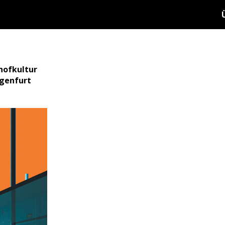
hofkultur
agenfurt