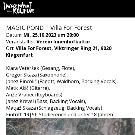
MAGIC POND | Villa For Forest
Datum:
Mi, 25.10.2023 um 20:00
Veranstalter:
Verein Innenhofkultur
Ort:
Villa For Forest, Viktringer Ring 21, 9020
Klagenfurt
Klara Veteršek (Gesang, Flöte),
Gregor Skaza (Saxophone),
Janez Pincolič (Fagott, Waldhorn, Backing Vocals),
Matic Ašič (Gitarre),
Anže Vrabec (Keyboards),
Janez Krevel (Bass, Backing Vocals),
Matjaž Skaza (Schlagzeug, Backing Vocals)
Eintritt: 19|9€ Studierende und unter 18 Jahren