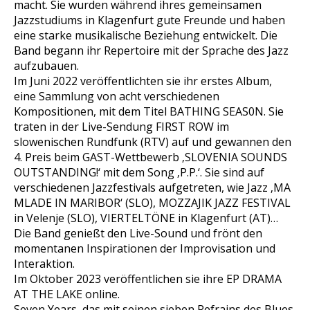
macht. Sie wurden während ihres gemeinsamen
Jazzstudiums in Klagenfurt gute Freunde und haben
eine starke musikalische Beziehung entwickelt. Die
Band begann ihr Repertoire mit der Sprache des Jazz
aufzubauen.
Im Juni 2022 veröffentlichten sie ihr erstes Album,
eine Sammlung von acht verschiedenen
Kompositionen, mit dem Titel
BATHING SEAS0N
. Sie
traten in der Live-Sendung FIRST ROW im
slowenischen Rundfunk (RTV) auf und gewannen den
4. Preis beim GAST-Wettbewerb
‚SLOVENIA SOUNDS
OUTSTANDING!‘
mit dem Song
‚P.P.‘
. Sie sind auf
verschiedenen Jazzfestivals aufgetreten, wie
Jazz ‚MA
MLADE
IN MARIBOR‘ (SLO), MOZZAJIK JAZZ FESTIVAL
in Velenje (SLO), VIERTELTÖNE in Klagenfurt (AT)…
Die Band genießt den Live-Sound und frönt den
momentanen Inspirationen der Improvisation und
Interaktion.
Im Oktober 2023 veröffentlichen sie ihre EP
DRAMA
AT THE LAKE
online.
Seven Years
, das mit seinen sieben Refrains des Blues