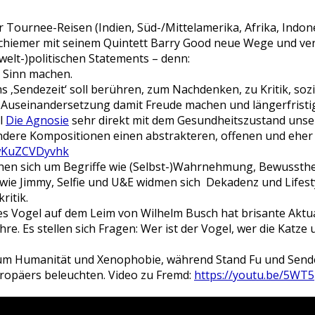
r Tournee-Reisen (Indien, Süd-/Mittelamerika, Afrika, Indo
chiemer mit seinem Quintett Barry Good neue Wege und ver
welt-)politischen Statements – denn:
 Sinn machen.
 ‚Sendezeit‘ soll berühren, zum Nachdenken, zu Kritik, so
Auseinandersetzung damit Freude machen und längerfristig
el
Die Agnosie
sehr direkt mit dem Gesundheitszustand unse
ndere Kompositionen einen abstrakteren, offenen und eher 
/wKuZCVDyvhk
en sich um Begriffe wie (Selbst-)Wahrnehmung, Bewusstheit
 wie
Jimmy, Selfie
und
U&E
widmen sich Dekadenz und Lifesty
ritik.
es
Vogel auf dem Leim
von Wilhelm Busch hat brisante Aktual
hre. Es stellen sich Fragen: Wer ist der Vogel, wer die Katze
 um Humanität und Xenophobie, während
Stand Fu
und
Send
uropäers beleuchten. Video zu Fremd:
https://youtu.be/5WT