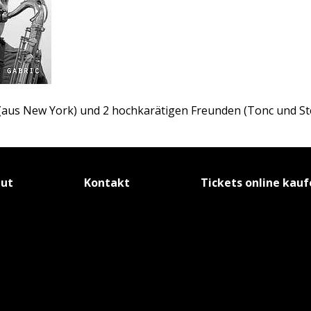
(aus New York) und 2 hochkarätigen Freunden (Tonc und St
tut
Kontakt
Tickets online kau