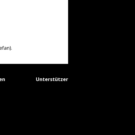
efan).
fen
Unterstützer