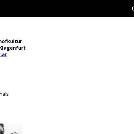
hofkultur
 Klagenfurt
.at
nals