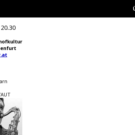
 20.30
hofkultur
genfurt
.at
arn
)/AUT