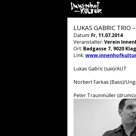
LUKAS GABRIC TRIO –
Datum:
Fr, 11.07.2014
Veranstalter:
Verein Innen
Ort:
Badgasse 7, 9020 Kla
Link:
www.innenhofkultur
Lukas Gabric (sax)/AUT
Norbert Farkas (Bass)/Ung
Peter Traunmüller (drums