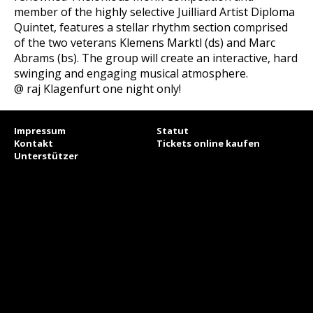
member of the highly selective Juilliard Artist Diploma
Quintet, features a stellar rhythm section comprised
of the two veterans Klemens Marktl (ds) and Marc
Abrams (bs). The group will create an interactive, hard
swinging and engaging musical atmosphere.
@ raj Klagenfurt one night only!
Impressum
Statut
Kontakt
Tickets online kaufen
Unterstützer