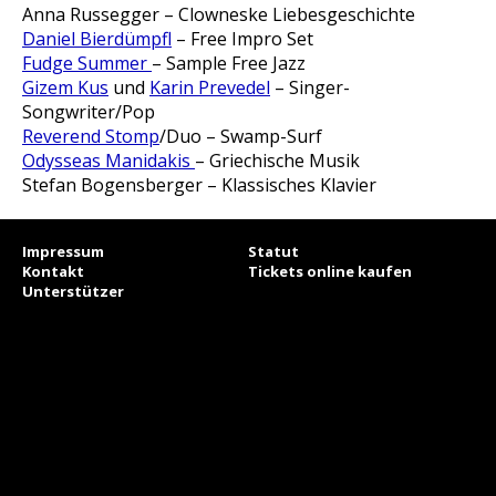
Anna Russegger – Clowneske Liebesgeschichte
Daniel Bierdümpfl
– Free Impro Set
Fudge Summer
– Sample Free Jazz
Gizem Kus
und
Karin Prevedel
– Singer-
Songwriter/Pop
Reverend Stomp
/Duo – Swamp-Surf
Odysseas Manidakis
– Griechische Musik
Stefan Bogensberger – Klassisches Klavier
Impressum
Statut
Kontakt
Tickets online kaufen
Unterstützer